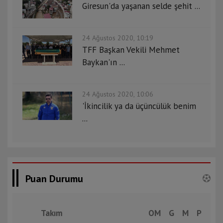
Giresun'da yaşanan selde şehit ...
24 Ağustos 2020, 10:19
TFF Başkan Vekili Mehmet
Baykan'ın ...
24 Ağustos 2020, 10:06
'İkincilik ya da üçüncülük benim
...
Puan Durumu
Takım
OM
G
M
P