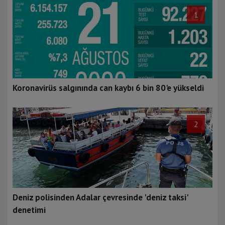
1
Koronavirüs salgınında can kaybı 6 bin 80'e yükseldi
2
Deniz polisinden Adalar çevresinde 'deniz taksi'
denetimi