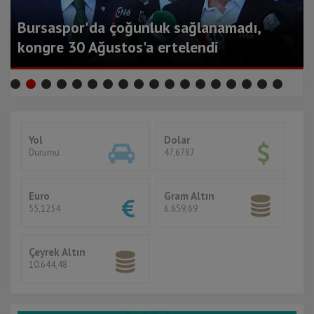
Koronavirüs, 65 yaş üstü hastalarda panik
atak şikayetini artırdı
Yol
Dolar
Durumu
47,6787
Euro
Gram Altın
55,1254
6.659,69
Çeyrek Altın
10.644,48