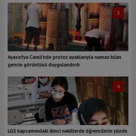
3
Ayasofya Camii'nde protez ayaklarıyla namaz kılan
gencin görüntüsü duygulandırdı
4
LGS kapsamındaki ikinci nakillerde öğrencilerin yüzde