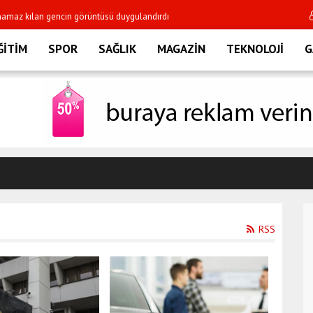
 vefat eden kişi sayısı ise 7'ye yükseldi
'İkincilik ya da üçün
ĞİTİM
SPOR
SAĞLIK
MAGAZİN
TEKNOLOJİ
G
RSS