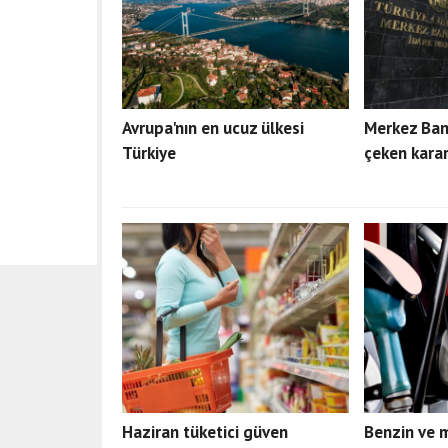
Avrupa'nın en ucuz ülkesi
Merkez Ban
Türkiye
çeken karar
Haziran tüketici güven
Benzin ve 