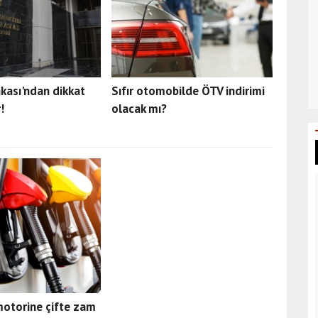
kası'ndan dikkat
Sıfır otomobilde ÖTV indirimi
!
olacak mı?
motorine çifte zam