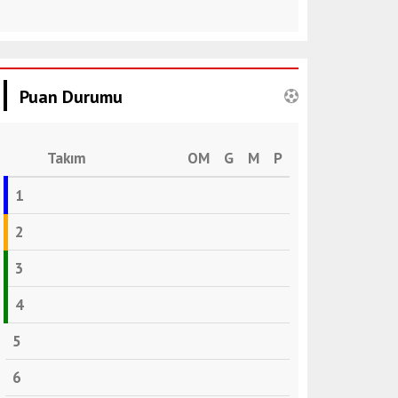
Puan Durumu
Takım
OM
G
M
P
1
2
3
4
5
6