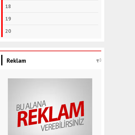
18
19
20
Reklam