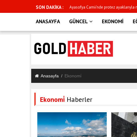
SON DAKİKA :
 görüntüsü duygulandırdı
Giresun'da yaşanan selde şehit sayısı 3'e
ANASAYFA
GÜNCEL
EKONOMİ
E
Anasayfa
Ekonomi̇
Ekonomi̇
Haberler